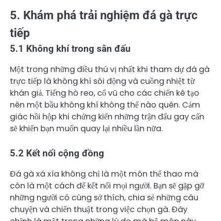
5. Khám phá trải nghiệm đá gà trực
tiếp
5.1 Không khí trong sân đấu
Một trong những điều thú vị nhất khi tham dự đá gà
trực tiếp là không khí sôi động và cuồng nhiệt từ
khán giả. Tiếng hò reo, cổ vũ cho các chiến kê tạo
nên một bầu không khí không thể nào quên. Cảm
giác hồi hộp khi chứng kiến những trận đấu gay cấn
sẽ khiến bạn muốn quay lại nhiều lần nữa.
5.2 Kết nối cộng đồng
Đá gà xá xía không chỉ là một môn thể thao mà
còn là một cách để kết nối mọi người. Bạn sẽ gặp gỡ
những người có cùng sở thích, chia sẻ những câu
chuyện và chiến thuật trong việc chọn gà. Đây