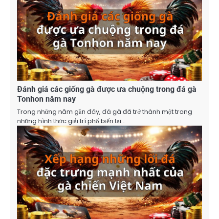
Đánh giá các giống gà được ưa chuộng trong đá gà
Tonhon năm nay
Trong những năm gần đây, đá gà đã trở thành một trong
những hình thức giải trí phổ biến tại…