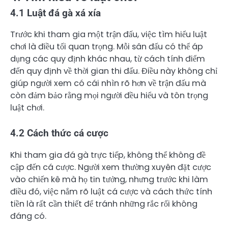
4.1 Luật đá gà xá xía
Trước khi tham gia một trận đấu, việc tìm hiểu luật
chơi là điều tối quan trọng. Mỗi sân đấu có thể áp
dụng các quy định khác nhau, từ cách tính điểm
đến quy định về thời gian thi đấu. Điều này không chỉ
giúp người xem có cái nhìn rõ hơn về trận đấu mà
còn đảm bảo rằng mọi người đều hiểu và tôn trọng
luật chơi.
4.2 Cách thức cá cược
Khi tham gia đá gà trực tiếp, không thể không đề
cập đến cá cược. Người xem thường xuyên đặt cược
vào chiến kê mà họ tin tưởng, nhưng trước khi làm
điều đó, việc nắm rõ luật cá cược và cách thức tính
tiền là rất cần thiết để tránh những rắc rối không
đáng có.