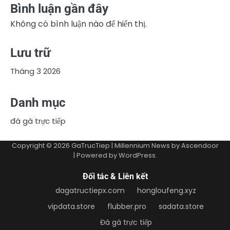
Bình luận gần đây
Không có bình luận nào để hiển thị.
Lưu trữ
Tháng 3 2026
Danh mục
đá gà trực tiếp
Copyright © 2026
GaTrucTiep
| Millennium News by
Ascendoor
| Powered by
WordPress
.
Đối tác & Liên kết
dagatructiepx.com
hongloufeng.xyz
vipdata.store
flubber.pro
sadata.store
Đá gà trực tiếp