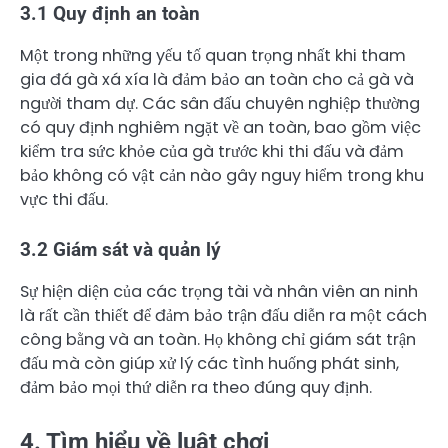
3.1 Quy định an toàn
Một trong những yếu tố quan trọng nhất khi tham
gia đá gà xá xía là đảm bảo an toàn cho cả gà và
người tham dự. Các sân đấu chuyên nghiệp thường
có quy định nghiêm ngặt về an toàn, bao gồm việc
kiểm tra sức khỏe của gà trước khi thi đấu và đảm
bảo không có vật cản nào gây nguy hiểm trong khu
vực thi đấu.
3.2 Giám sát và quản lý
Sự hiện diện của các trọng tài và nhân viên an ninh
là rất cần thiết để đảm bảo trận đấu diễn ra một cách
công bằng và an toàn. Họ không chỉ giám sát trận
đấu mà còn giúp xử lý các tình huống phát sinh,
đảm bảo mọi thứ diễn ra theo đúng quy định.
4. Tìm hiểu về luật chơi