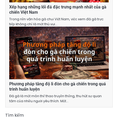
Xếp hạng những lối đá đặc trưng mạnh nhất của gà
chiến Việt Nam
Trong nền văn hóa gà chọi Việt Nam, việc xem đá gà trực
tiếp không chỉ là một thú vui…
Phương pháp tăng độ lì đòn cho gà chiến trong quá
trình huấn luyện
Đá gà là một môn thể thao truyền thống, thu hút sự quan
tâm của nhiều người yêu thích. Một…
Tìm kiếm