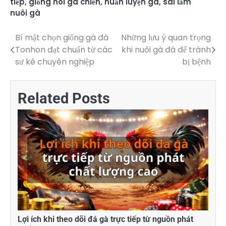
tiếp
,
giống nòi gà chiến
,
huấn luyện gà
,
sai lầm
nuôi gà
Bí mật chọn giống gà đá
Những lưu ý quan trọng
Điều
Tonhon đạt chuẩn từ các
khi nuôi gà đá để tránh
hướng
sư kê chuyên nghiệp
bị bệnh
bài
viết
Related Posts
Lợi ích khi theo dõi đá gà trực tiếp từ nguồn phát