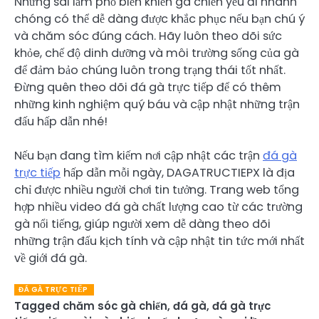
Những sai lầm phổ biến khiến gà chiến yếu đi nhanh
chóng có thể dễ dàng được khắc phục nếu bạn chú ý
và chăm sóc đúng cách. Hãy luôn theo dõi sức
khỏe, chế độ dinh dưỡng và môi trường sống của gà
để đảm bảo chúng luôn trong trạng thái tốt nhất.
Đừng quên theo dõi đá gà trực tiếp để có thêm
những kinh nghiệm quý báu và cập nhật những trận
đấu hấp dẫn nhé!
Nếu bạn đang tìm kiếm nơi cập nhật các trận
đá gà
trực tiếp
hấp dẫn mỗi ngày, DAGATRUCTIEPX là địa
chỉ được nhiều người chơi tin tưởng. Trang web tổng
hợp nhiều video đá gà chất lượng cao từ các trường
gà nổi tiếng, giúp người xem dễ dàng theo dõi
những trận đấu kịch tính và cập nhật tin tức mới nhất
về giới đá gà.
ĐÁ GÀ TRỰC TIẾP
Tagged
chăm sóc gà chiến
,
đá gà
,
đá gà trực