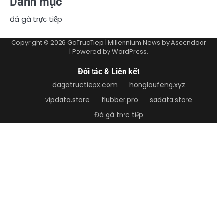
Danh mục
đá gà trực tiếp
Copyright © 2026
GaTrucTiep
| Millennium News by
Ascendoor
| Powered by
WordPress
.
Đối tác & Liên kết
dagatructiepx.com
hongloufeng.xyz
vipdata.store
flubber.pro
sadata.store
Đá gà trực tiếp