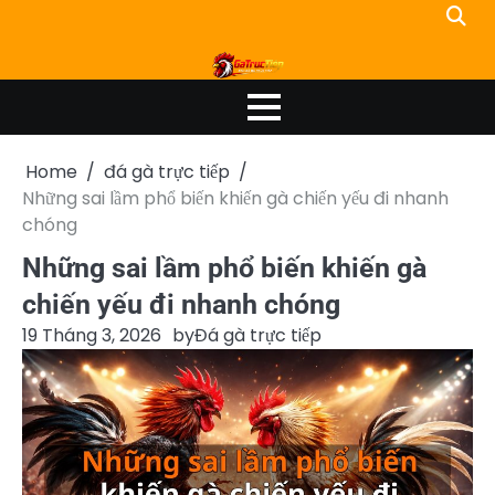
Skip
to
content
Home
đá gà trực tiếp
Những sai lầm phổ biến khiến gà chiến yếu đi nhanh
chóng
Những sai lầm phổ biến khiến gà
chiến yếu đi nhanh chóng
19 Tháng 3, 2026
by
Đá gà trực tiếp