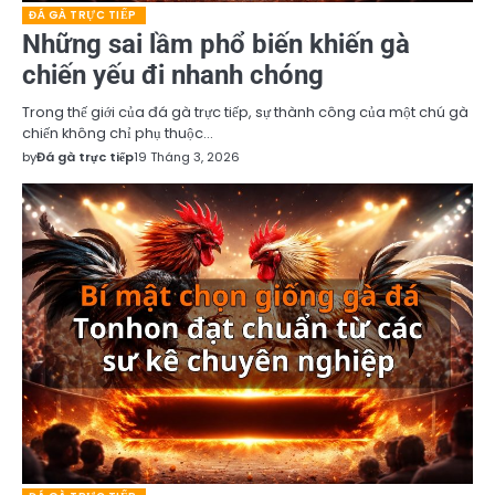
ĐÁ GÀ TRỰC TIẾP
Những sai lầm phổ biến khiến gà
chiến yếu đi nhanh chóng
Trong thế giới của đá gà trực tiếp, sự thành công của một chú gà
chiến không chỉ phụ thuộc…
by
Đá gà trực tiếp
19 Tháng 3, 2026