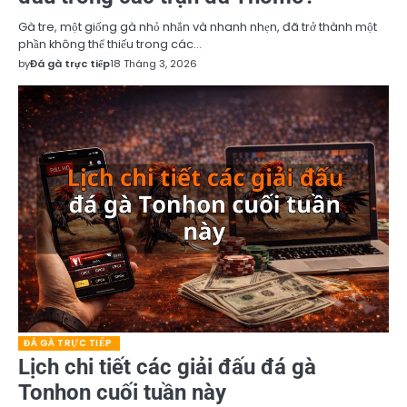
Gà tre, một giống gà nhỏ nhắn và nhanh nhẹn, đã trở thành một
phần không thể thiếu trong các…
by
Đá gà trực tiếp
18 Tháng 3, 2026
ĐÁ GÀ TRỰC TIẾP
Lịch chi tiết các giải đấu đá gà
Tonhon cuối tuần này