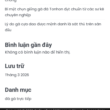
Bí mật chọn giống gà đá Tonhon đạt chuẩn từ các sư kê
chuyên nghiệp
Lý do gà cựa dao được mệnh danh là sát thủ trên sân
đấu
Bình luận gần đây
Không có bình luận nào để hiển thị.
Lưu trữ
Tháng 3 2026
Danh mục
đá gà trực tiếp