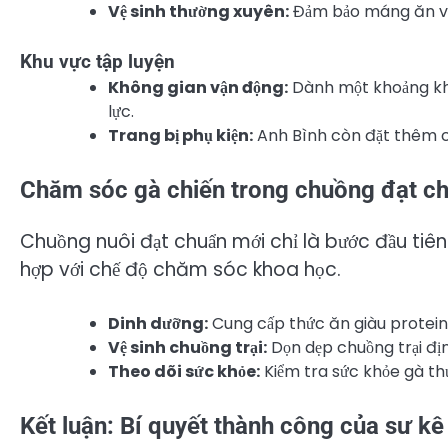
Vệ sinh thường xuyên:
Đảm bảo máng ăn và 
Khu vực tập luyện
Không gian vận động:
Dành một khoảng khôn
lực.
Trang bị phụ kiện:
Anh Bình còn đặt thêm cọ
Chăm sóc gà chiến trong chuồng đạt c
Chuồng nuôi đạt chuẩn mới chỉ là bước đầu tiên.
hợp với chế độ chăm sóc khoa học.
Dinh dưỡng:
Cung cấp thức ăn giàu protein 
Vệ sinh chuồng trại:
Dọn dẹp chuồng trại địn
Theo dõi sức khỏe:
Kiểm tra sức khỏe gà th
Kết luận: Bí quyết thành công của sư kê