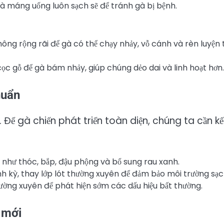
máng uống luôn sạch sẽ để tránh gà bị bệnh.
g rộng rãi để gà có thể chạy nhảy, vỗ cánh và rèn luyện 
c gỗ để gà bám nhảy, giúp chúng dẻo dai và linh hoạt hơn.
huẩn
 Để gà chiến phát triển toàn diện, chúng ta cần kế
như thóc, bắp, đậu phộng và bổ sung rau xanh.
h kỳ, thay lớp lót thường xuyên để đảm bảo môi trường sạch
ường xuyên để phát hiện sớm các dấu hiệu bất thường.
 mới