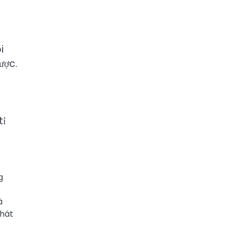
i
ược.
tỉ
g
à
phát