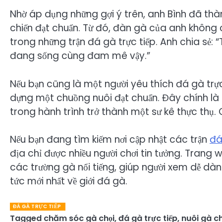
Nhờ áp dụng những gợi ý trên, anh Bình đã th
chiến đạt chuẩn. Từ đó, đàn gà của anh không 
trong những trận đá gà trực tiếp. Anh chia sẻ:
đang sống cùng đam mê vậy.”
Nếu bạn cũng là một người yêu thích đá gà trực
dựng một chuồng nuôi đạt chuẩn. Đây chính là
trong hành trình trở thành một sư kê thực thụ
Nếu bạn đang tìm kiếm nơi cập nhật các trận
đá
địa chỉ được nhiều người chơi tin tưởng. Trang
các trường gà nổi tiếng, giúp người xem dễ dàng
tức mới nhất về giới đá gà.
ĐÁ GÀ TRỰC TIẾP
Tagged
chăm sóc gà chọi
,
đá gà trực tiếp
,
nuôi gà ch