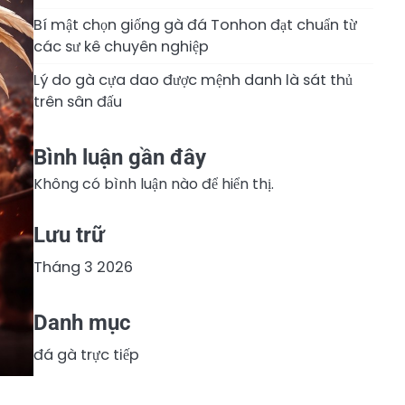
Bí mật chọn giống gà đá Tonhon đạt chuẩn từ
các sư kê chuyên nghiệp
Lý do gà cựa dao được mệnh danh là sát thủ
trên sân đấu
Bình luận gần đây
Không có bình luận nào để hiển thị.
Lưu trữ
Tháng 3 2026
Danh mục
đá gà trực tiếp