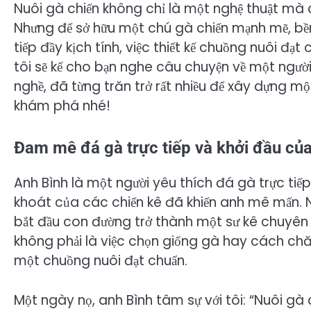
Nuôi gà chiến không chỉ là một nghệ thuật mà
Nhưng để sở hữu một chú gà chiến mạnh mẽ, bền
tiếp đầy kịch tính, việc thiết kế chuồng nuôi đạt
tôi sẽ kể cho bạn nghe câu chuyện về một người
nghề, đã từng trăn trở rất nhiều để xây dựng 
khám phá nhé!
Đam mê đá gà trực tiếp và khởi đầu củ
Anh Bình là một người yêu thích đá gà trực tiếp
khoát của các chiến kê đã khiến anh mê mẩn. N
bắt đầu con đường trở thành một sư kê chuyên n
không phải là việc chọn giống gà hay cách chă
một chuồng nuôi đạt chuẩn.
Một ngày nọ, anh Bình tâm sự với tôi: “Nuôi gà 