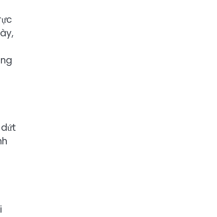
rực
này,
ùng
 dứt
nh
i