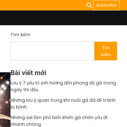
Subscribe
Tìm kiếm
Tìm
kiếm
Bài viết mới
Lưu ý 7 yếu tố ảnh hưởng đến phong độ gà trong
ngày thi đấu
Những lưu ý quan trọng khi nuôi gà đá để tránh
bị bệnh
Những sai lầm phổ biến khiến gà chiến yếu đi
nhanh chóng