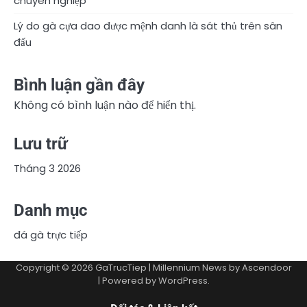
chuyên nghiệp
Lý do gà cựa dao được mệnh danh là sát thủ trên sân
đấu
Bình luận gần đây
Không có bình luận nào để hiển thị.
Lưu trữ
Tháng 3 2026
Danh mục
đá gà trực tiếp
Copyright © 2026
GaTrucTiep
| Millennium News by
Ascendoor
| Powered by
WordPress
.