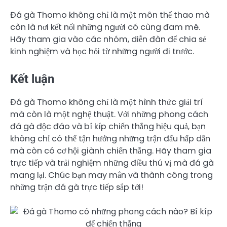
Đá gà Thomo không chỉ là một môn thể thao mà
còn là nơi kết nối những người có cùng đam mê.
Hãy tham gia vào các nhóm, diễn đàn để chia sẻ
kinh nghiệm và học hỏi từ những người đi trước.
Kết luận
Đá gà Thomo không chỉ là một hình thức giải trí
mà còn là một nghệ thuật. Với những phong cách
đá gà độc đáo và bí kíp chiến thắng hiệu quả, bạn
không chỉ có thể tận hưởng những trận đấu hấp dẫn
mà còn có cơ hội giành chiến thắng. Hãy tham gia
trực tiếp và trải nghiệm những điều thú vị mà đá gà
mang lại. Chúc bạn may mắn và thành công trong
những trận đá gà trực tiếp sắp tới!