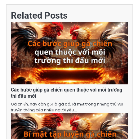
bài
viết
Related Posts
Các bước giúp gà chiến quen thuộc với môi trường
thi đấu mới
Gà chiến, hay còn gọi là gà đá, là một trong những thú vui
truyền thống của nhiều người yêu…