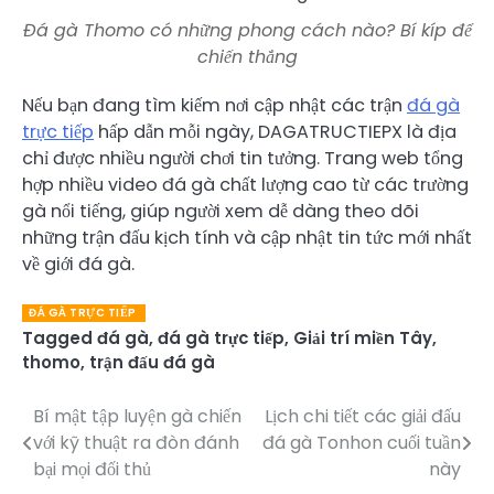
Đá gà Thomo có những phong cách nào? Bí kíp để
chiến thắng
Nếu bạn đang tìm kiếm nơi cập nhật các trận
đá gà
trực tiếp
hấp dẫn mỗi ngày, DAGATRUCTIEPX là địa
chỉ được nhiều người chơi tin tưởng. Trang web tổng
hợp nhiều video đá gà chất lượng cao từ các trường
gà nổi tiếng, giúp người xem dễ dàng theo dõi
những trận đấu kịch tính và cập nhật tin tức mới nhất
về giới đá gà.
ĐÁ GÀ TRỰC TIẾP
Tagged
đá gà
,
đá gà trực tiếp
,
Giải trí miền Tây
,
thomo
,
trận đấu đá gà
Bí mật tập luyện gà chiến
Lịch chi tiết các giải đấu
Điều
với kỹ thuật ra đòn đánh
đá gà Tonhon cuối tuần
hướng
bại mọi đối thủ
này