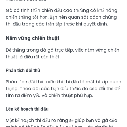
Gà có tinh thần chiến đấu cao thường có khả năng
chiến thắng tốt hơn. Bạn nên quan sát cách chúng
thi đấu trong các trận tập trước khi quyết định.
Nắm vững chiến thuật
Để thắng trong đá gà trực tiếp, việc nắm vững chiến
thuật là điều rất cần thiết.
Phân tích đối thủ
Phân tích đối thủ trước khi thi đấu là một bí kíp quan
trọng. Theo dõi các trận đấu trước đó của đối thủ để
tìm ra điểm yếu và chiến thuật phù hợp.
Lên kế hoạch thi đấu
Một kế hoạch thi đấu rõ ràng sẽ giúp bạn và gà của