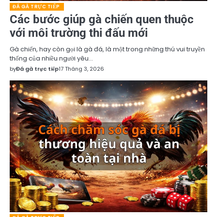
ĐÁ GÀ TRỰC TIẾP
Các bước giúp gà chiến quen thuộc
với môi trường thi đấu mới
Gà chiến, hay còn gọi là gà đá, là một trong những thú vui truyền
thống của nhiều người yêu…
by
Đá gà trực tiếp
17 Tháng 3, 2026