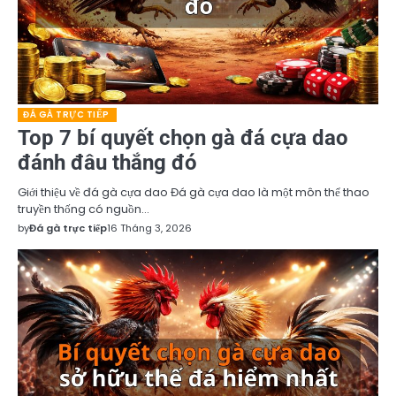
ĐÁ GÀ TRỰC TIẾP
Top 7 bí quyết chọn gà đá cựa dao
đánh đâu thắng đó
Giới thiệu về đá gà cựa dao Đá gà cựa dao là một môn thể thao
truyền thống có nguồn…
by
Đá gà trực tiếp
16 Tháng 3, 2026