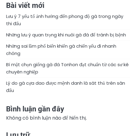
Bài viết mới
Lưu ý 7 yếu tố ảnh hưởng đến phong độ gà trong ngày
thi đấu
Những lưu ý quan trọng khi nuôi gà đá để tránh bị bệnh
Những sai lầm phổ biến khiến gà chiến yếu đi nhanh
chóng
Bí mật chọn giống gà đá Tonhon đạt chuẩn từ các sư kê
chuyên nghiệp
Lý do gà cựa dao được mệnh danh là sát thủ trên sân
đấu
Bình luận gần đây
Không có bình luận nào để hiển thị.
Lưu trữ