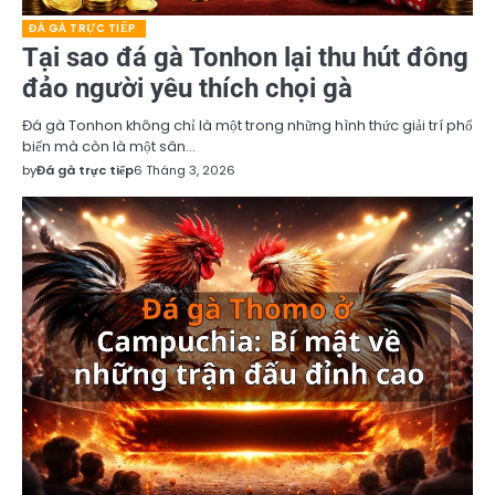
ĐÁ GÀ TRỰC TIẾP
Tại sao đá gà Tonhon lại thu hút đông
đảo người yêu thích chọi gà
Đá gà Tonhon không chỉ là một trong những hình thức giải trí phổ
biến mà còn là một sân…
by
Đá gà trực tiếp
6 Tháng 3, 2026