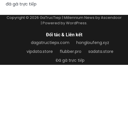
đá gà trực tiếp
Copyright © 2026
GaTrucTiep
| Millennium News by
Ascendoor
| Powered by
WordPress
.
Đối tác & Liên kết
dagatructiepx.com
hongloufeng.xyz
vipdata.store
flubber.pro
sadata.store
Đá gà trực tiếp