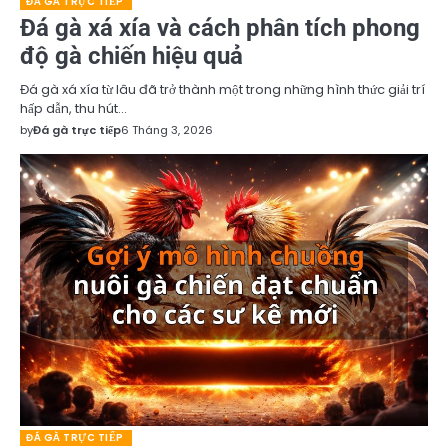
ĐÁ GÀ TRỰC TIẾP
Đá gà xá xía và cách phân tích phong
độ gà chiến hiệu quả
Đá gà xá xía từ lâu đã trở thành một trong những hình thức giải trí
hấp dẫn, thu hút…
by
Đá gà trực tiếp
6 Tháng 3, 2026
ĐÁ GÀ TRỰC TIẾP