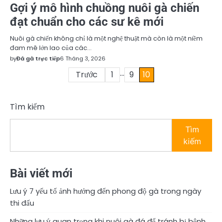
Gợi ý mô hình chuồng nuôi gà chiến
đạt chuẩn cho các sư kê mới
Nuôi gà chiến không chỉ là một nghệ thuật mà còn là một niềm
đam mê lớn lao của các…
by
Đá gà trực tiếp
6 Tháng 3, 2026
…
Phân
Trước
1
9
10
trang
Tìm kiếm
bài
viết
Tìm
kiếm
Bài viết mới
Lưu ý 7 yếu tố ảnh hưởng đến phong độ gà trong ngày
thi đấu
Những lưu ý quan trọng khi nuôi gà đá để tránh bị bệnh