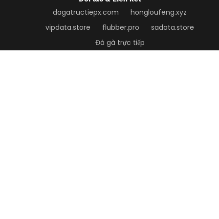
dagatructiepx.com
hongloufeng.xyz
vipdata.store
flubber.pro
sadata.store
Đá gà trực tiếp