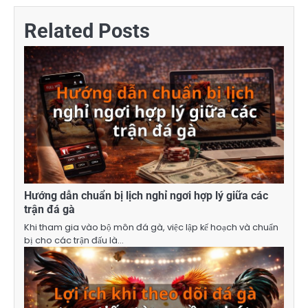
bài
viết
Related Posts
Hướng dẫn chuẩn bị lịch nghỉ ngơi hợp lý giữa các
trận đá gà
Khi tham gia vào bộ môn đá gà, việc lập kế hoạch và chuẩn
bị cho các trận đấu là…