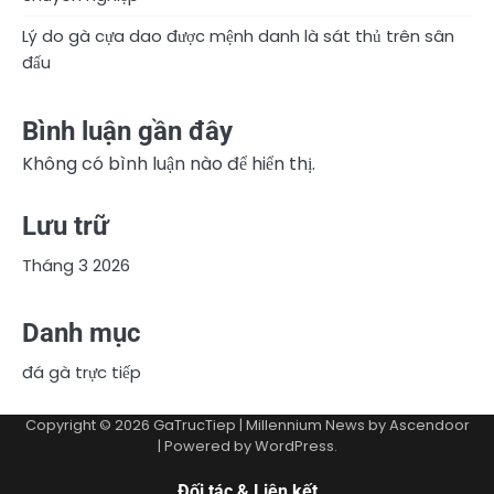
Lý do gà cựa dao được mệnh danh là sát thủ trên sân
đấu
Bình luận gần đây
Không có bình luận nào để hiển thị.
Lưu trữ
Tháng 3 2026
Danh mục
đá gà trực tiếp
Copyright © 2026
GaTrucTiep
| Millennium News by
Ascendoor
| Powered by
WordPress
.
Đối tác & Liên kết