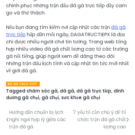
chinh phục những trận đấu đá gà trực tiếp đầy cam
go và thử thách.
Nếu bạn đang tìm kiếm nơi cập nhật các trận
đá gà
trực tiếp
hấp dẫn mỗi ngày, DAGATRUCTIEPX là địa
chỉ được nhiều người chơi tin tưởng. Trang web tổng
hợp nhiều video đá gà chất lượng cao từ các trường
gà nổi tiếng, giúp người xem dễ dàng theo dõi
những trận đấu kịch tính và cập nhật tin tức mới nhất
về giới đá gà.
ĐÁ GÀ TRỰC TIẾP
Tagged
chăm sóc gà
,
đá gà
,
đá gà trực tiếp
,
dinh
dưỡng gà chọi
,
gà chọi
,
sức khỏe gà chọi
Hướng dẫn chuẩn bị lịch
7 yếu tố cần chú ý để tổ
Điều
nghỉ ngơi hợp lý giữa các
chức trận đá gà chất
hướng
trận đá gà
lượng cao