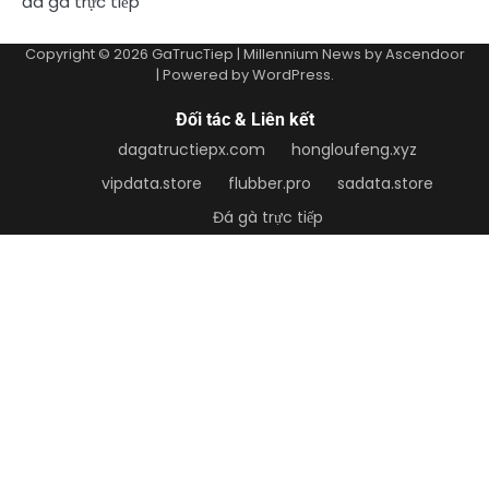
đá gà trực tiếp
Copyright © 2026
GaTrucTiep
| Millennium News by
Ascendoor
| Powered by
WordPress
.
Đối tác & Liên kết
dagatructiepx.com
hongloufeng.xyz
vipdata.store
flubber.pro
sadata.store
Đá gà trực tiếp