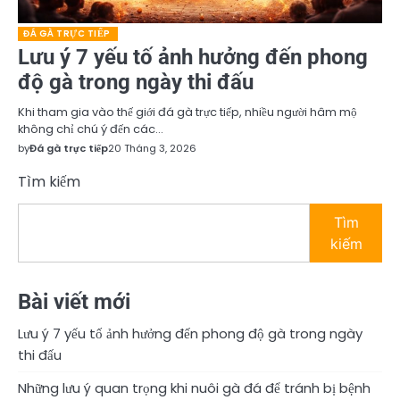
ĐÁ GÀ TRỰC TIẾP
Lưu ý 7 yếu tố ảnh hưởng đến phong
độ gà trong ngày thi đấu
Khi tham gia vào thế giới đá gà trực tiếp, nhiều người hâm mộ
không chỉ chú ý đến các…
by
Đá gà trực tiếp
20 Tháng 3, 2026
Tìm kiếm
Tìm
kiếm
Bài viết mới
Lưu ý 7 yếu tố ảnh hưởng đến phong độ gà trong ngày
thi đấu
Những lưu ý quan trọng khi nuôi gà đá để tránh bị bệnh