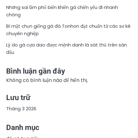
Những sai lầm phổ biến khiến gà chiến yếu đi nhanh
chóng
Bí mật chọn giống gà đá Tonhon đạt chuẩn từ các sư kê
chuyên nghiệp
Lý do gà cựa dao được mệnh danh là sát thủ trên sân
đấu
Bình luận gần đây
Không có bình luận nào để hiển thị.
Lưu trữ
Tháng 3 2026
Danh mục