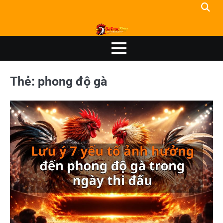
Skip
to
content
Thẻ:
phong độ gà