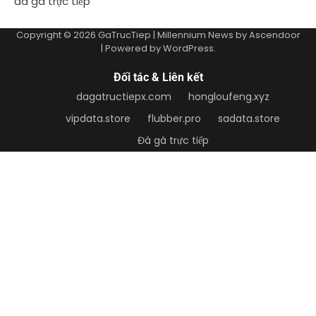
đá gà trực tiếp
Copyright © 2026
GaTrucTiep
| Millennium News by
Ascendoor
| Powered by
WordPress
.
Đối tác & Liên kết
dagatructiepx.com
hongloufeng.xyz
vipdata.store
flubber.pro
sadata.store
Đá gà trực tiếp