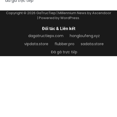
đá gà trực tiếp
Copyright © 2026
GaTrucTiep
| Millennium News by
Ascendoor
| Powered by
WordPress
.
Đối tác & Liên kết
dagatructiepx.com
hongloufeng.xyz
vipdata.store
flubber.pro
sadata.store
Đá gà trực tiếp