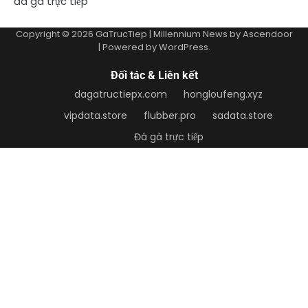
đá gà trực tiếp
Copyright © 2026
GaTrucTiep
| Millennium News by
Ascendoor
| Powered by
WordPress
.
Đối tác & Liên kết
dagatructiepx.com
hongloufeng.xyz
vipdata.store
flubber.pro
sadata.store
Đá gà trực tiếp