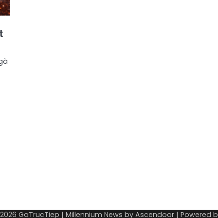
t
 gà
 2026
GaTrucTiep
| Millennium News by
Ascendoor
| Powered 