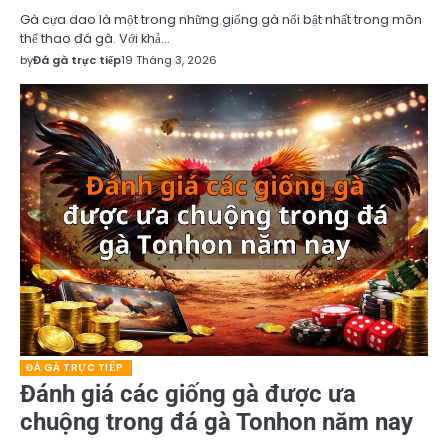
Gà cựa dao là một trong những giống gà nổi bật nhất trong môn
thể thao đá gà. Với khả…
by
Đá gà trực tiếp
19 Tháng 3, 2026
ĐÁ GÀ TRỰC TIẾP
Đánh giá các giống gà được ưa
chuộng trong đá gà Tonhon năm nay