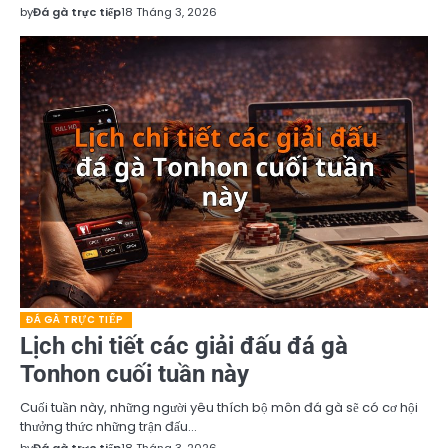
by
Đá gà trực tiếp
18 Tháng 3, 2026
ĐÁ GÀ TRỰC TIẾP
Lịch chi tiết các giải đấu đá gà
Tonhon cuối tuần này
Cuối tuần này, những người yêu thích bộ môn đá gà sẽ có cơ hội
thưởng thức những trận đấu…
by
Đá gà trực tiếp
18 Tháng 3, 2026