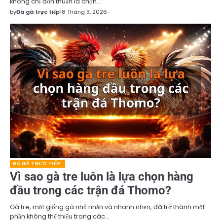
không chỉ đơn thuần là chọn…
by
Đá gà trực tiếp
18 Tháng 3, 2026
ĐÁ GÀ TRỰC TIẾP
Vì sao gà tre luôn là lựa chọn hàng
đầu trong các trận đá Thomo?
Gà tre, một giống gà nhỏ nhắn và nhanh nhẹn, đã trở thành một
phần không thể thiếu trong các…