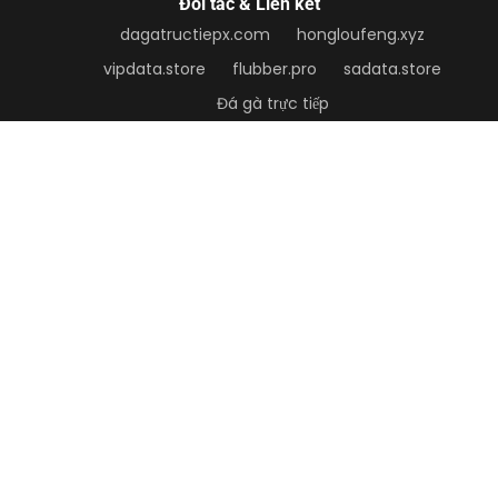
Đối tác & Liên kết
dagatructiepx.com
hongloufeng.xyz
vipdata.store
flubber.pro
sadata.store
Đá gà trực tiếp