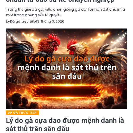
Trong thế giới đá gà, việc chọn giống gà đá Tonhon đạt chuẩn là
một trong những yếu tố quyết…
by
Đá gà trực tiếp
19 Tháng 3, 2026
ĐÁ GÀ TRỰC TIẾP
Lý do gà cựa dao được mệnh danh là
sát thủ trên sân đấu