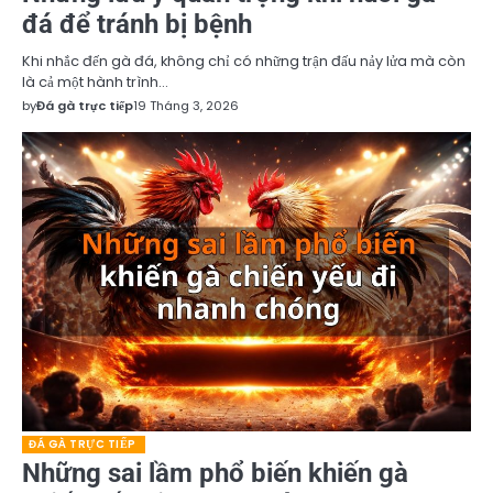
đá để tránh bị bệnh
Khi nhắc đến gà đá, không chỉ có những trận đấu nảy lửa mà còn
là cả một hành trình…
by
Đá gà trực tiếp
19 Tháng 3, 2026
ĐÁ GÀ TRỰC TIẾP
Những sai lầm phổ biến khiến gà